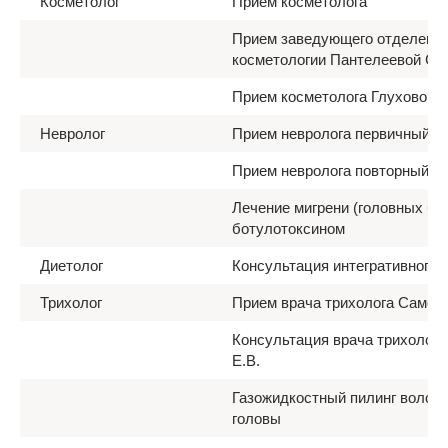
Косметолог
Прием косметолога
Прием заведующего отделени
косметологии Пантелеевой С.В
Прием косметолога Глуховой Е
Невролог
Прием невролога первичный
Прием невролога повторный
Лечение мигрени (головных бо
ботулотоксином
Диетолог
Консультация интегративного 
Трихолог
Прием врача трихолога Самсо
Консультация врача трихолога
Е.В.
Газожидкостный пилинг волоси
головы