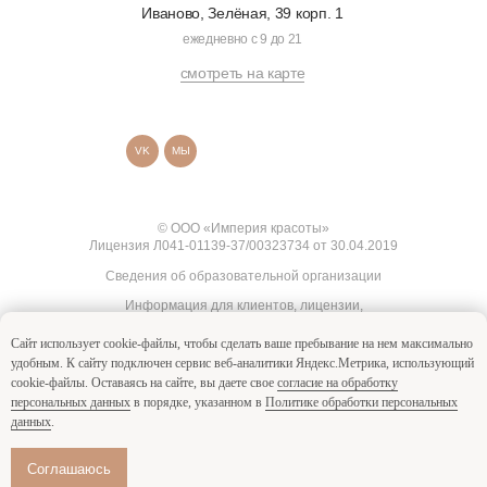
Иваново, Зелёная, 39 корп. 1
ежедневно с 9 до 21
смотреть на карте
VK
МЫ
© ООО «Империя красоты»
Лицензия Л041-01139-37/00323734 от 30.04.2019
Сведения об образовательной организации
Информация для клиентов, лицензии,
сертификаты, документы
Сайт использует cookie-файлы, чтобы сделать ваше пребывание на нем максимально
Согласие на обработку персональных
удобным. К cайту подключен сервис веб-аналитики Яндекс.Метрика, использующий
данных
cookie-файлы. Оставаясь на сайте, вы даете свое
согласие на обработку
Политика в отношении обработки
персональных данных
в порядке, указанном в
Политике обработки персональных
персональных данных
данных
.
Создание сайта
Соглашаюсь