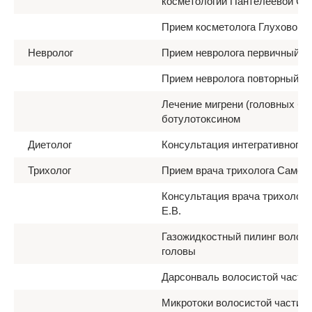
косметологии Пантелеевой С.В
Прием косметолога Глуховой Е
Невролог
Прием невролога первичный
Прием невролога повторный
Лечение мигрени (головных бо
ботулотоксином
Диетолог
Консультация интегративного 
Трихолог
Прием врача трихолога Самсо
Консультация врача трихолога
Е.В.
Газожидкостный пилинг волоси
головы
Дарсонваль волосистой части
Микротоки волосистой части г