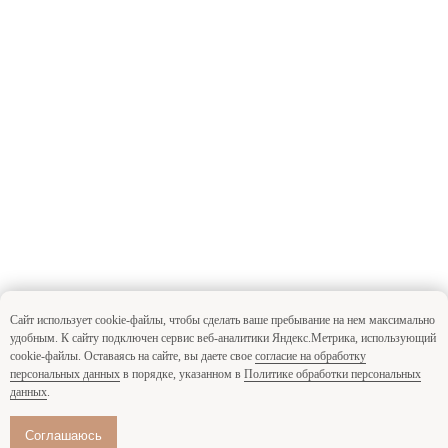
Сайт использует cookie-файлы, чтобы сделать ваше пребывание на нем максимально
удобным. К cайту подключен сервис веб-аналитики Яндекс.Метрика, использующий
cookie-файлы. Оставаясь на сайте, вы даете свое
согласие на обработку
персональных данных
в порядке, указанном в
Политике обработки персональных
данных
.
Соглашаюсь