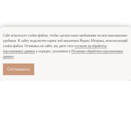
Сайт использует cookie-файлы, чтобы сделать ваше пребывание на нем максимально
удобным. К cайту подключен сервис веб-аналитики Яндекс.Метрика, использующий
cookie-файлы. Оставаясь на сайте, вы даете свое
согласие на обработку
персональных данных
в порядке, указанном в
Политике обработки персональных
данных
.
Соглашаюсь
Все мероприятия