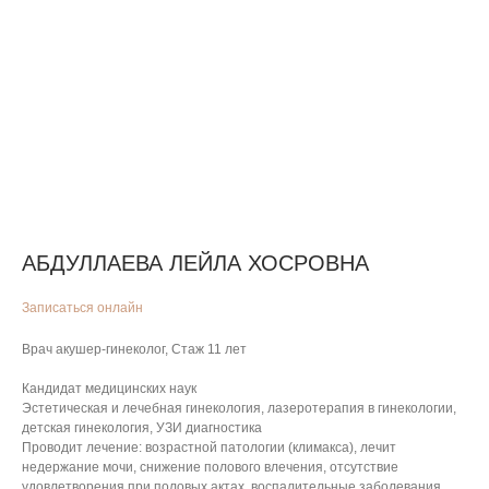
АБДУЛЛАЕВА ЛЕЙЛА ХОСРОВНА
Записаться онлайн
Врач акушер-гинеколог, Стаж 11 лет
Кандидат медицинских наук
Эстетическая и лечебная гинекология, лазеротерапия в гинекологии,
детская гинекология, УЗИ диагностика
Проводит лечение: возрастной патологии (климакса), лечит
недержание мочи, снижение полового влечения, отсутствие
удовлетворения при половых актах, воспалительные заболевания